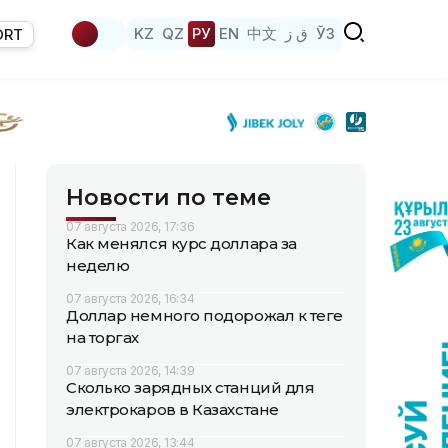
KZ
QZ
РУ
EN
中文
ق ز
ЎЗ
ORT
Новости по теме
07 августа 2026, 17:36
Как менялся курс доллара за
неделю
07 августа 2026, 16:34
Доллар немного подорожал к теңге
на торгах
07 августа 2026, 14:39
Сколько зарядных станций для
электрокаров в Казахстане
07 августа 2026, 13:44