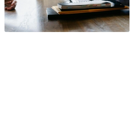
Фото: pixabay
— Коллективный трудовой договор, в
соответствии с требованиями Трудового
кодекса, может устанавливать
дополнительные льготы и гарантии для
работников. Наиболее распространенной
дополнительной гарантией являются
дополнительные трудовые отпуска,
гарантии для работников с семейными
обязанностями, а также дополнительные
выплаты, повышение гарантии оплаты
труда, гарантии по охране труда. Все эти