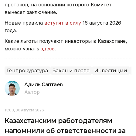
протокол, на основании которого Комитет
вынесет заключение.
Новые правила
вступят в силу
16 августа 2026
года.
Какие льготы получают инвесторы в Казахстане,
можно узнать
здесь
.
Генпрокуратура
Закон и право
Инвестиции
С
Адиль Саптаев
Автор
13:00, 06 Августа 2026
Казахстанским работодателям
напомнили об ответственности за