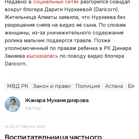
Недавно в
социальных сетях
разгорелся скандал
вокруг блогера Дариги Нуркеевой (Daricorn).
Жительница Алматы заявила, что Нуркеева без
разрешения сняла на видео её сына. По словам
женщины, из-за уничижительного содержания
ролика мальчик подвергся травле. Позже
уполномоченный по правам ребенка в РК Динара
Закиева
высказалась
по поводу видео блогера
Daricorn.
МВД РК
Закон и право
Полиция
Астана
Бло
Жанара Мухамедиярова
Автор
14:30, 07 Августа 2026
Воспитательница частного