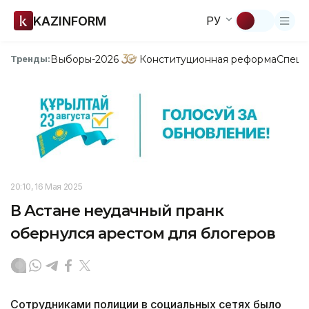
KAZINFORM
РУ
Выборы-2026
Конституционная реформа
Спецп
Тренды:
20:10, 16 Мая 2025
В Астане неудачный пранк
обернулся арестом для блогеров
Сотрудниками полиции в социальных сетях было