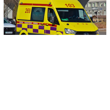
Фото: Агибай Аяпбергенов / Kazinform
По данным дежурной части административной
полиции, дорожно-транспортное происшествие
произошло сегодня, 7 августа, в 04:50 утра
в Алатауской районе.
— Водитель автомобиля Hyundai Sonata,
следуя по улице Саина в северном
направлении, севернее проспекта