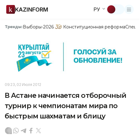
KAZINFORM
РУ
Выборы-2026
Конституционная реформа
Спецп
Тренды:
09:23, 02 Июля 2012
В Астане начинается отборочный
турнир к чемпионатам мира по
быстрым шахматам и блицу