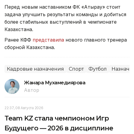
Перед новым наставником ФК «Атырау» стоит
задача улучшить результаты команды и добиться
более стабильных выступлений в чемпионате
Казахстана.
Ранее КФФ
представила
нового главного тренера
сборной Казахстана.
Кадровые назначения
Спорт
Футбол
Назначе
Жанара Мухамедиярова
Автор
22:37, 08 Августа 2026
Team KZ стала чемпионом Игр
Будущего — 2026 в дисциплине