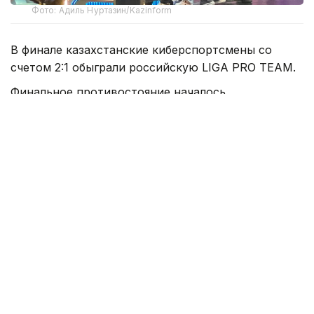
Фото: Адиль Нуртазин/Kazinform
В финале казахстанские киберспортсмены со
счетом 2:1 обыграли российскую LIGA PRO TEAM.
Финальное противостояние началось
с виртуальной части. На карте Dust 2 в CS2 Team
KZ смогла одержать победу и выйти вперед.