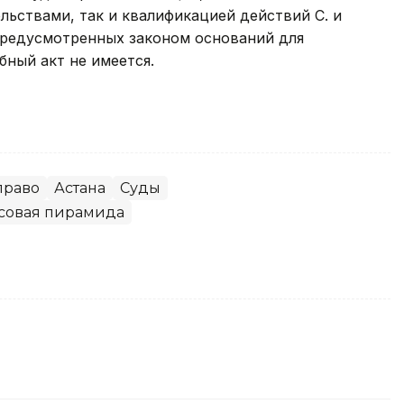
ьствами, так и квалификацией действий С. и
о предусмотренных законом оснований для
бный акт не имеется.
право
Астана
Суды
совая пирамида