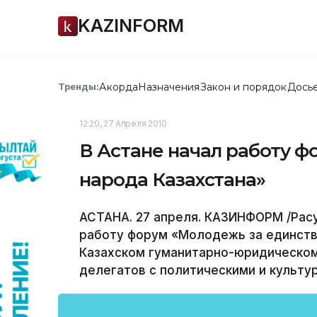
KAZINFORM
Акорда
Назначения
Закон и порядок
Дось
Тренды:
12:20, 27 Апреля 2010
В Астане начал работу 
народа Казахстана»
АСТАНА. 27 апреля. КАЗИНФОРМ /Расу
работу форум «Молодежь за единство
Казахском гуманитарно-юридическом
делегатов с политическими и культу