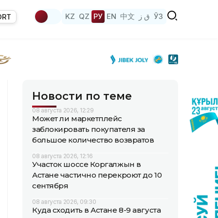
KZ
QZ
РУ
EN
中文
ق ز
ЎЗ
ORT
Новости по теме
08 августа 2026, 12:29
Может ли маркетплейс
заблокировать покупателя за
большое количество возвратов
08 августа 2026, 12:16
Участок шоссе Коргалжын в
Астане частично перекроют до 10
сентября
08 августа 2026, 09:30
Куда сходить в Астане 8-9 августа