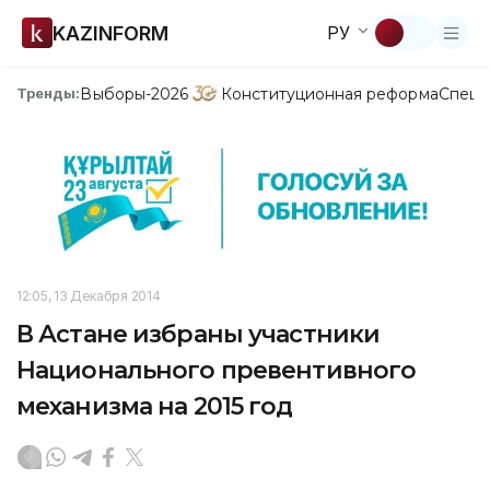
KAZINFORM
РУ
Выборы-2026
Конституционная реформа
Спецп
Тренды:
12:05, 13 Декабря 2014
В Астане избраны участники
Национального превентивного
механизма на 2015 год