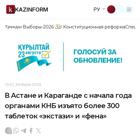
KAZINFORM
РУ
Выборы-2026
Конституционная реформа
Спецп
Тренды:
13:41, 30 Июля 2009
В Астане и Караганде с начала года
органами КНБ изъято более 300
таблеток «экстази» и «фена»