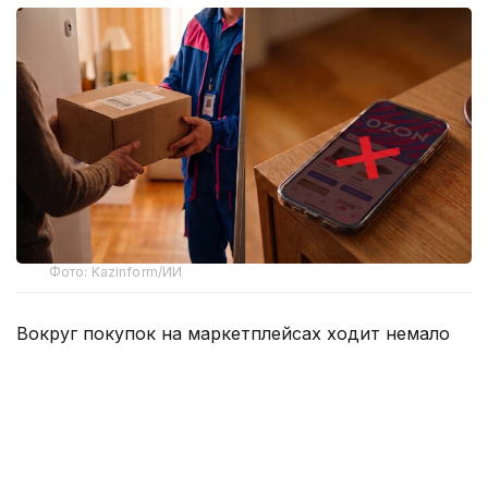
Фото: Kazinform/ИИ
Вокруг покупок на маркетплейсах ходит немало
баек, и одна из них звучит весьма убедительно –
если слишком часто отправлять заказы обратно,
однажды площадка сочтет клиента невыгодным и
закроет ему доступ к аккаунту. Одни
воспринимают это как негласное правило, другие