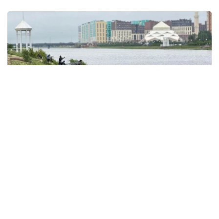
Фото: акимат Астаны
По данным ведомства, ребёнок по
неосторожности зацепил голову рыболовным
крючком. Находившиеся поблизости спасатели,
дежурившие на модульной капсуле, оперативно
оказали пострадавшему первую помощь до
прибытия бригады скорой медицинской помощи.