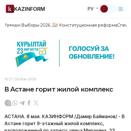
KAZINFORM
РУ
Выборы-2026
Конституционная реформа
Спецп
Тренды:
16:27, 08 Мая 2009
В Астане горит жилой комплекс
АСТАНА. 8 мая. КАЗИНФОРМ /Дамир Байманов/ - В
Астане горит 9-этажный жилой комплекс,
расположенный по адресу: улица Мирзояна, 23,