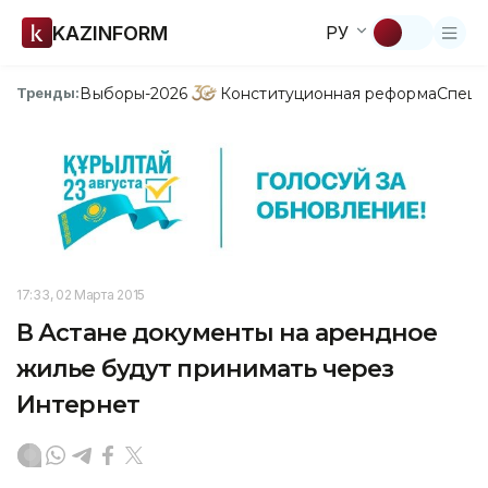
KAZINFORM
РУ
Выборы-2026
Конституционная реформа
Спецп
Тренды:
17:33, 02 Марта 2015
В Астане документы на арендное
жилье будут принимать через
Интернет