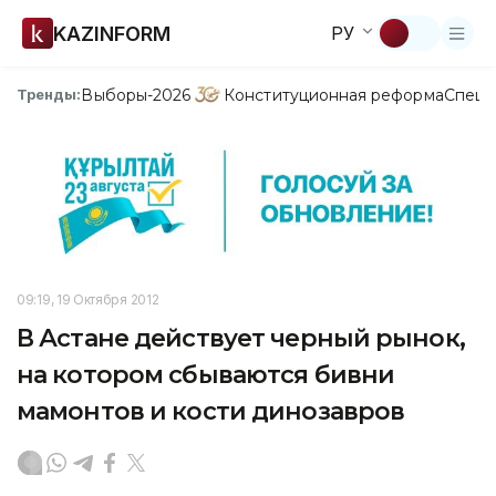
KAZINFORM
РУ
Выборы-2026
Конституционная реформа
Спецп
Тренды:
09:19, 19 Октября 2012
В Астане действует черный рынок,
на котором сбываются бивни
мамонтов и кости динозавров