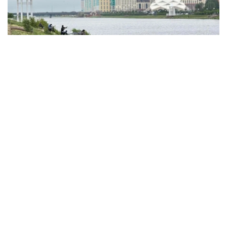
Фото: акимат Астаны
По данным ведомства, ребёнок по
неосторожности зацепил голову рыболовным
крючком. Находившиеся поблизости спасатели,
дежурившие на модульной капсуле, оперативно
оказали пострадавшему первую помощь до
прибытия бригады скорой медицинской помощи.