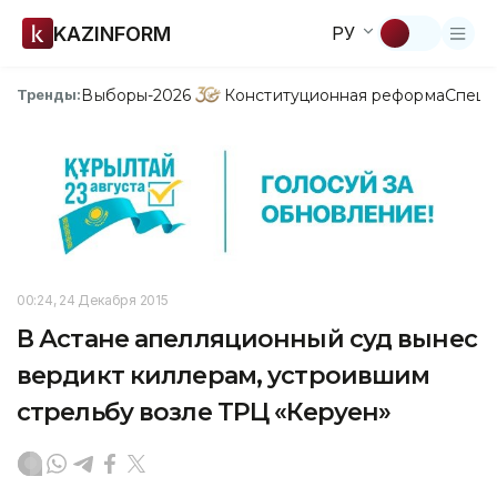
KAZINFORM
РУ
Выборы-2026
Конституционная реформа
Спецп
Тренды:
00:24, 24 Декабря 2015
В Астане апелляционный суд вынес
вердикт киллерам, устроившим
стрельбу возле ТРЦ «Керуен»