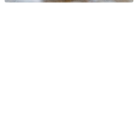
Фото: pixabay
— Коллективный трудовой договор, в
соответствии с требованиями Трудового
кодекса, может устанавливать
дополнительные льготы и гарантии для
работников. Наиболее распространенной
дополнительной гарантией являются
дополнительные трудовые отпуска,
гарантии для работников с семейными
обязанностями, а также дополнительные
выплаты, повышение гарантии оплаты
труда, гарантии по охране труда. Все эти
дополнительные требования могут
включаться в пункты коллективного
договора, — сказал Ерлан Исмагулов,
отвечая на вопросы журналистов.