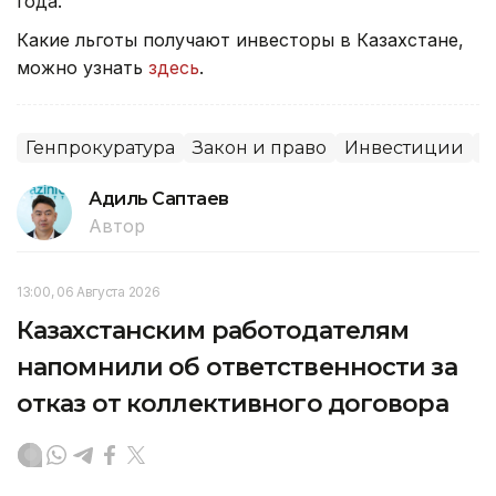
года.
Какие льготы получают инвесторы в Казахстане,
можно узнать
здесь
.
Генпрокуратура
Закон и право
Инвестиции
С
Адиль Саптаев
Автор
13:00, 06 Августа 2026
Казахстанским работодателям
напомнили об ответственности за
отказ от коллективного договора