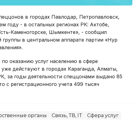
спеццонов в городах Павлодар, Петропавловск,
м году - в остальных регионах РК: Актобе,
 Усть-Каменогорске, Шымкенте», - сообщил
й группы в центральном аппарате партии «Нур
авления».
по оказанию услуг населению в сфере
 уже действуют в городах Караганда, Алматы,
РК, за годы деятельности спеццонами выдано 85
то с регистрационного учета 499 тысяч
рственные органы
Связь, ТВ, IT
Сфера услуг