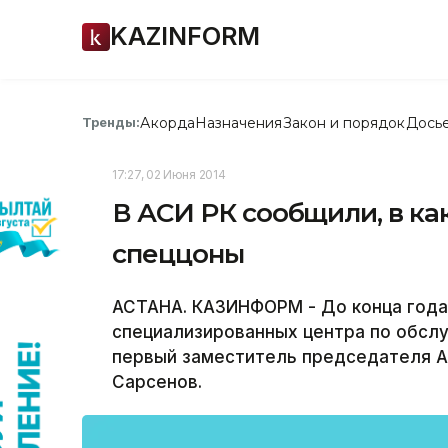
KAZINFORM
Акорда
Назначения
Закон и порядок
Дось
Тренды:
17:27, 02 Июня 2014
В АСИ РК сообщили, в ка
спеццоны
АСТАНА. КАЗИНФОРМ - До конца года
специализированных центра по обсл
первый заместитель председателя Аг
Сарсенов.