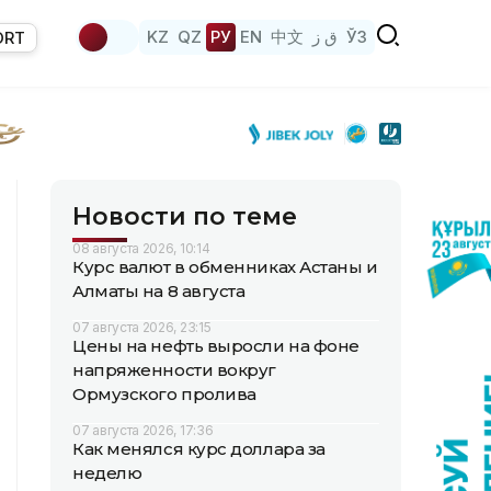
KZ
QZ
РУ
EN
中文
ق ز
ЎЗ
ORT
Новости по теме
08 августа 2026, 10:14
Курс валют в обменниках Астаны и
Алматы на 8 августа
07 августа 2026, 23:15
Цены на нефть выросли на фоне
напряженности вокруг
Ормузского пролива
07 августа 2026, 17:36
Как менялся курс доллара за
неделю