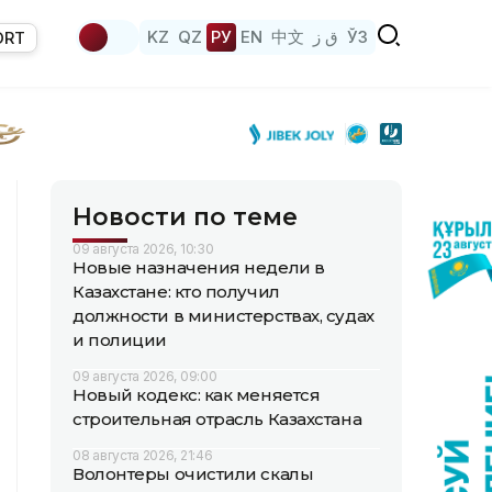
KZ
QZ
РУ
EN
中文
ق ز
ЎЗ
ORT
Новости по теме
09 августа 2026, 10:30
Новые назначения недели в
Казахстане: кто получил
должности в министерствах, судах
и полиции
09 августа 2026, 09:00
Новый кодекс: как меняется
строительная отрасль Казахстана
08 августа 2026, 21:46
Волонтеры очистили скалы