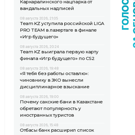
Каркаралинского нацпарка от
вандальных надписей
08 августа 2026, 21:05
Team KZ уступила российской LIGA
PRO TEAM в лазертаге в финале
«Игр будущего»
08 августа 2026, 20:24
Team KZ выиграла первую карту
финала «Игр будущего» по CS2
08 августа 2026, 19:48
«Я тебя без работы оставлю»:
чиновнику в ЗКО вынесли
дисциплинарное взыскание
08 августа 2026, 19:00
Почему сакские бани в Казахстане
обретают популярность у
иностранных туристов
08 августа 2026, 15:48
Отбасы банк расширил список