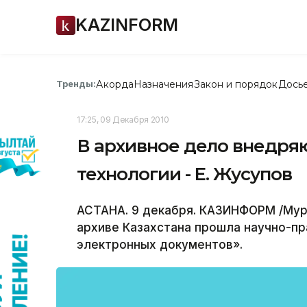
KAZINFORM
Акорда
Назначения
Закон и порядок
Дось
Тренды:
17:25, 09 Декабря 2010
В архивное дело внедр
технологии - Е. Жусупов
АСТАНА. 9 декабря. КАЗИНФОРМ /Мура
архиве Казахстана прошла научно-п
электронных документов».