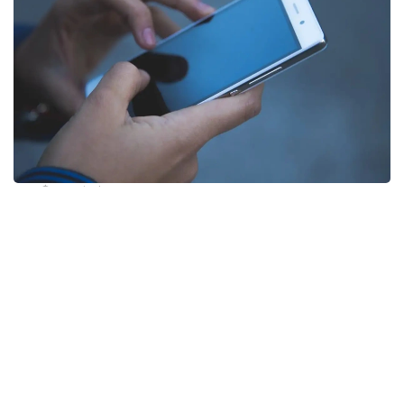
Фото: pixabay
Несмотря на ограничения, введенные в последние
годы, телефонный спам по-прежнему остается
распространенной проблемой во Франции. Новые
нормы, поддержанные правительством
президента Эмманюэля Макрона, значительно
ужесточают требования к компаниям.
Теперь организации смогут звонить