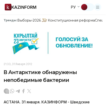
KAZINFORM
РУ
Выборы-2026
Конституционная реформа
Спецп
Тренды:
21:33, 31 Января 2012
В Антарктике обнаружены
непобедимые бактерии
АСТАНА. 31 января. КАЗИНФОРМ - Шведские