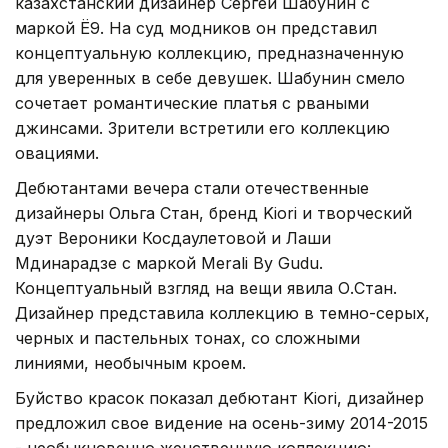
казахстанский дизайнер Сергей Шабунин с
маркой Ё9. На суд модников он представил
концептуальную коллекцию, предназначенную
для уверенных в себе девушек. Шабунин смело
сочетает романтические платья с рваными
джинсами. Зрители встретили его коллекцию
овациями.
Дебютантами вечера стали отечественные
дизайнеры Ольга Стан, бренд Kiori и творческий
дуэт Вероники Косдаулетовой и Лаши
Мдинарадзе с маркой Merali By Gudu.
Концептуальный взгляд на вещи явила О.Стан.
Дизайнер представила коллекцию в темно-серых,
черных и пастельных тонах, со сложными
линиями, необычным кроем.
Буйство красок показал дебютант Kiori, дизайнер
предложил свое видение на осень-зиму 2014-2015
- необыкновенно женственную коллекцию: