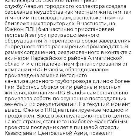
Казинформ со ссылкой на ее пресс-
службу.Авария городского коллектора создала
серьезные неудобства как местным жителям, так
и многим производствам, расположенным на
близлежащих территориях. В частности, на
Южном ПЛЦ был частично приостановлен
тестовый запуск производственного
оборудования и перенесены сроки завершения
очередного этапа расширения производства. В
рамках соглашения, реализованного в контакте с
акиматом Карасайского района Алматинской
области и с привлечением финансирования от
компании «RG Brands», облводоканалом
произведена замена негодного
канализационного трубопровода длиною более
1 км. Заботясь об экологии района и местных
жителях, компания «RG Brands» самостоятельно
произвела работы по осушению пострадавших
земель и их рекультивации. На текущий момент
вывод Южного ПЛЦ на планируемые мощности
продолжен. Ввод в эксплуатацию нового центра
на юге страны, ставшего наиболее масштабным
проектом последних лет в пищевой отрасли
Казахстана и Центральной Азии, позволит