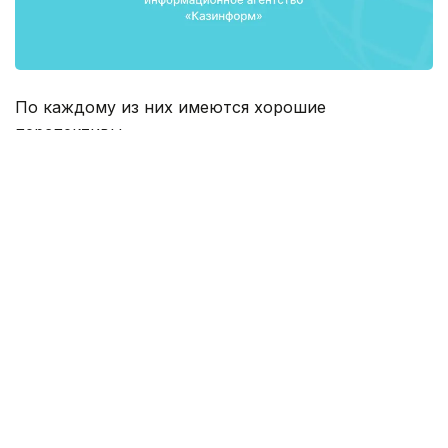
По каждому из них имеются хорошие
перспективы.
«Наиболее значимый из них - это завершение
работ по модернизации Павлодарского
нефтехимического завода, что позволит достичь
глубину переработки нефти до 90% и более,
обеспечить выпуск продукции качества Евро-4 и
Евро-5», - сказал аким Павлодарской области
Булат Бакауов на отчёте перед населением
региона.
После завершения модернизации завод сможет
перерабатывать до 6 миллионов тонн сырой
нефти в год.