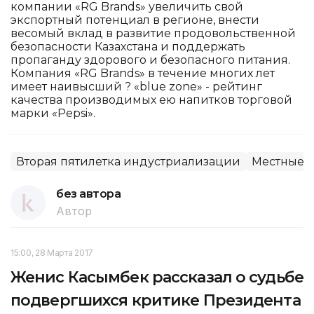
компании «RG Brands» увеличить свой
экспортный потенциал в регионе, внести
весомый вклад в развитие продовольственной
безопасности Казахстана и поддержать
пропаганду здорового и безопасного питания.
Компания «RG Brands» в течение многих лет
имеет наивысший ? «blue zone» - рейтинг
качества производимых ею напитков торговой
марки «Pepsi».
Вторая пятилетка индустриализации
Местные о
без автора
Автор
15:00, 28 Марта 2017
Женис Касымбек рассказал о судьбе
подвергшихся критике Президента