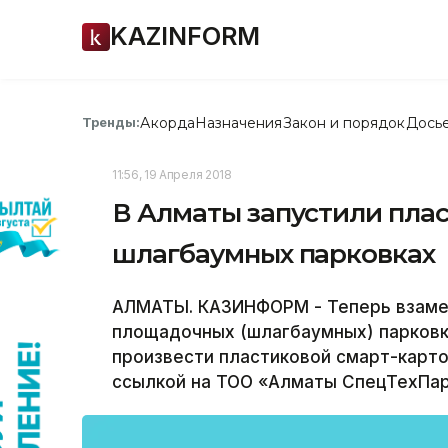
KAZINFORM
Акорда
Назначения
Закон и порядок
Дось
Тренды:
11:56, 19 Апреля 2018
В Алматы запустили пла
шлагбаумных парковках
АЛМАТЫ. КАЗИНФОРМ - Теперь взаме
площадочных (шлагбаумных) парковк
произвести пластиковой смарт-карто
ссылкой на ТОО «Алматы СпецТехПар