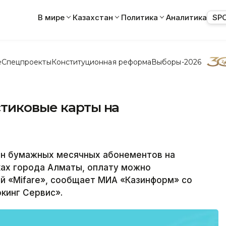
В мире
Казахстан
Политика
Аналитика
SP
е
Спецпроекты
Конституционная реформа
Выборы-2026
стиковые карты на
н бумажных месячных абонементов на
ах города Алматы, оплату можно
й «Mifare», сообщает МИА «Казинформ» со
кинг Сервис».