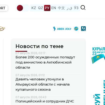
KZ
QZ
РУ
EN
中文
ق ز
ЎЗ
ORT
Новости по теме
07 августа 2026, 02:17
Более 200 осужденных попадут
под амнистию в Актюбинской
области
07 августа 2026, 01:12
Девять человек утонули в
Атырауской области с начала
купального сезона
07 августа 2026, 00:43
Полицейский и сотрудник ДЧС