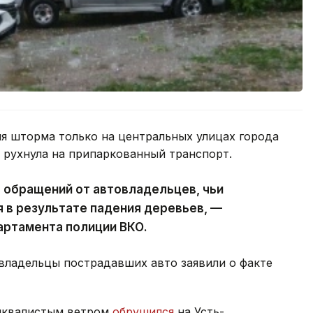
я шторма только на центральных улицах города
х рухнула на припаркованный транспорт.
7 обращений от автовладельцев, чьи
 в результате падения деревьев, —
артамента полиции ВКО.
 владельцы пострадавших авто заявили о факте
шквалистым ветром
обрушился
на Усть-