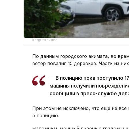
Кадр из видео
По данным городского акимата, во врем
ветер повалил 15 деревьев. Часть из ни
— В полицию пока поступило 1
машины получили повреждения
сообщили в пресс-службе деп
При этом не исключено, что еще не все
в полицию.
Напомним, мощный ливень с градом и 