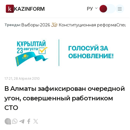
KAZINFORM
РУ
Выборы-2026
Конституционная реформа
Спецп
Тренды:
17:21, 28 Апреля 2010
В Алматы зафиксирован очередной
угон, совершенный работником
СТО