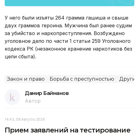
У него были изъяты 264 грамма гашиша и свыше
двух граммов героина. Мужчина был ранее судим
за убийство и наркопреступления. Возбуждено
уголовное дело по части 1 статьи 259 Уголовного
кодекса РК (незаконное хранение наркотиков без
цели сбыта).
Закон и право
Борьба с преступностью
Другие
Дамир Байманов
Автор
14:43, 08 Августа 2026
Прием заявлений на тестирование