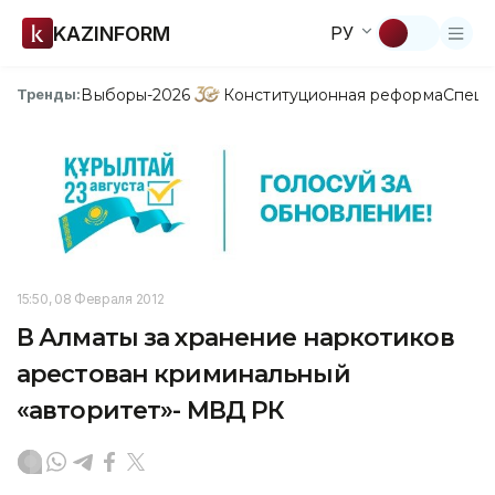
KAZINFORM
РУ
Выборы-2026
Конституционная реформа
Спецп
Тренды:
15:50, 08 Февраля 2012
В Алматы за хранение наркотиков
арестован криминальный
«авторитет»- МВД РК