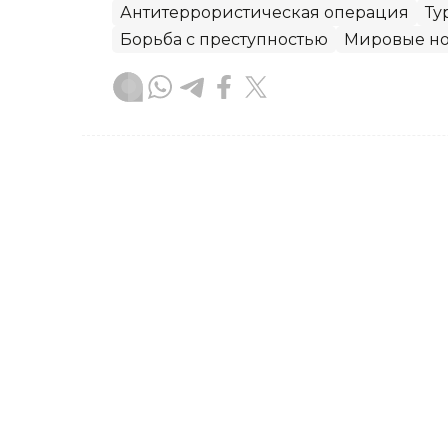
Антитеррористическая операция
Ту
Борьба с преступностью
Мировые но
Акжигит Чукубаев
Автор
10:42, 07 Августа 2026
За «легкий заработок» ч
Костанайской области
22-летний житель Костанайской облас