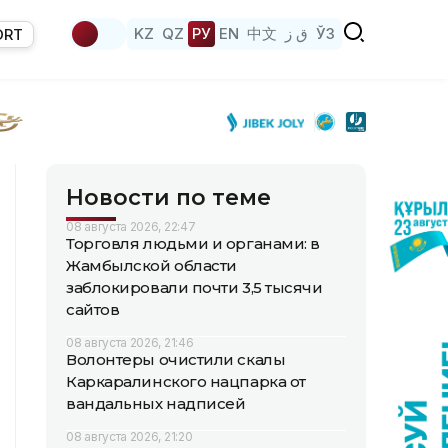
KZ
QZ
РУ
EN
中文
ق ز
ЎЗ
ORT
Новости по теме
08 августа 2026, 22:47
Торговля людьми и органами: в
Жамбылской области
заблокировали почти 3,5 тысячи
сайтов
08 августа 2026, 21:46
Волонтеры очистили скалы
Каркаралинского нацпарка от
вандальных надписей
08 августа 2026, 21:20