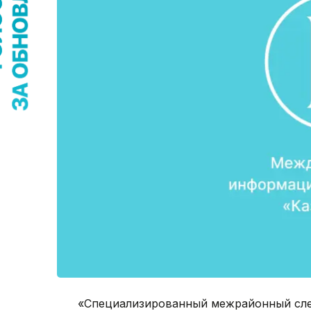
«Специализированный межрайонный сле