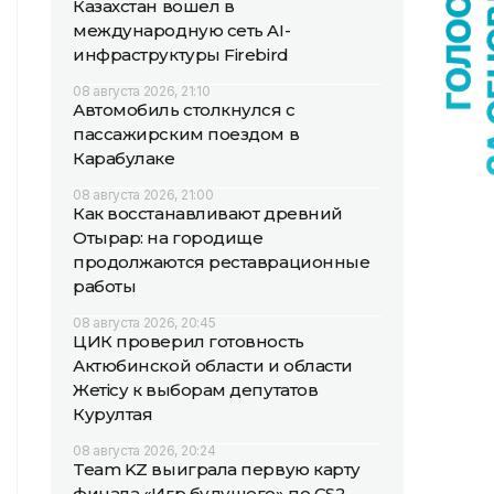
Казахстан вошел в
международную сеть AI-
инфраструктуры Firebird
08 августа 2026, 21:10
Автомобиль столкнулся с
пассажирским поездом в
Карабулаке
08 августа 2026, 21:00
Как восстанавливают древний
Отырар: на городище
продолжаются реставрационные
работы
08 августа 2026, 20:45
ЦИК проверил готовность
Актюбинской области и области
Жетісу к выборам депутатов
Курултая
08 августа 2026, 20:24
Team KZ выиграла первую карту
финала «Игр будущего» по CS2