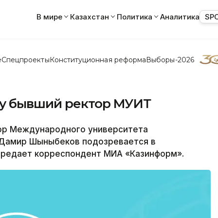
В мире
Казахстан
Политика
Аналитика
SP
е
Спецпроекты
Конституционная реформа
Выборы-2026
жу бывший ректор МУИТ
р Международного университета
 Дамир Шыныбеков подозревается в
передает корреспондент МИА «Казинформ».