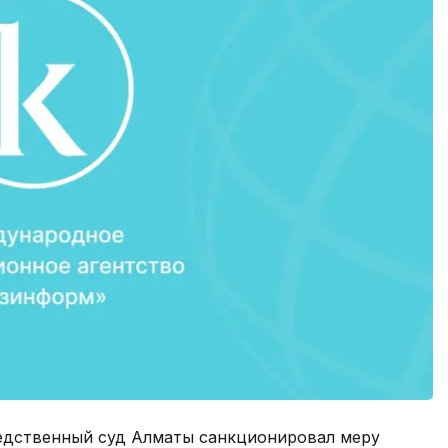
дственный суд Алматы санкционировал меру