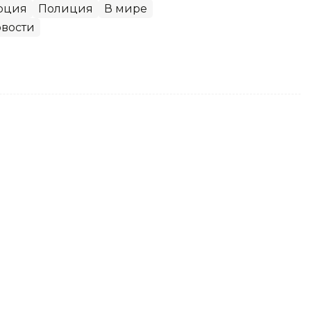
рция
Полиция
В мире
вости
ерез Telegram осудили жителя
ти, рассчитывая на легкий заработок, стал