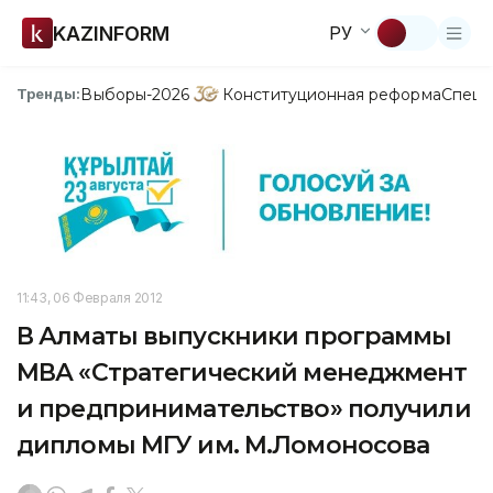
KAZINFORM
РУ
Выборы-2026
Конституционная реформа
Спецп
Тренды:
11:43, 06 Февраля 2012
В Алматы выпускники программы
МВА «Стратегический менеджмент
и предпринимательство» получили
дипломы МГУ им. М.Ломоносова