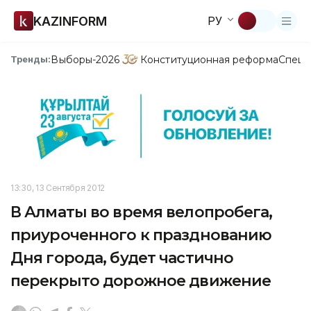
KAZINFORM
РУ
Выборы-2026
Конституционная реформа
Спецп
Тренды:
13:30, 13 Сентября 2012
В Алматы во время велопробега,
приуроченного к празднованию
Дня города, будет частично
перекрыто дорожное движение