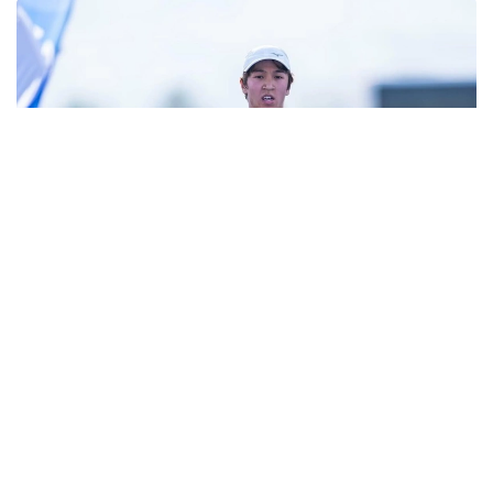
Фото: НОК РК
В Туркестане прошел этап Кубка Азии по
триатлону.
В мужском старте серебряную медаль завоевал
представитель сборной Казахстана Арлан
Жанабай. Он финишировал вторым с результатом
1:47:07.