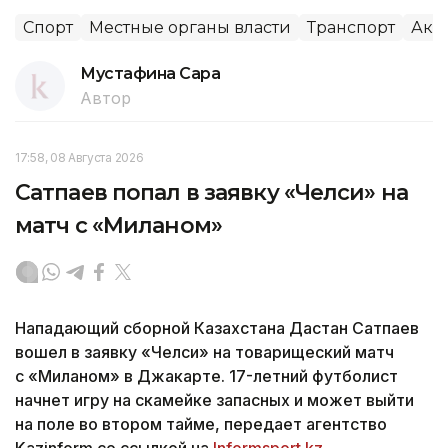
Спорт
Местные органы власти
Транспорт
Аки
Мустафина Сара
Автор
17:58, 08 Августа 2026
Сатпаев попал в заявку «Челси» на
матч с «Миланом»
Нападающий сборной Казахстана Дастан Сатпаев
вошел в заявку «Челси» на товарищеский матч
с «Миланом» в Джакарте. 17-летний футболист
начнет игру на скамейке запасных и может выйти
на поле во втором тайме, передает агентство
Kazinform со ссылкой на
Informsport.kz
.