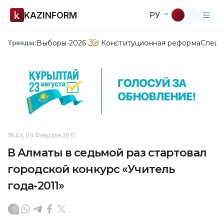
KAZINFORM
РУ
Выборы-2026
Конституционная реформа
Спецп
Тренды:
18:43, 03 Февраля 2011
В Алматы в седьмой раз стартовал
городской конкурс «Учитель
года-2011»