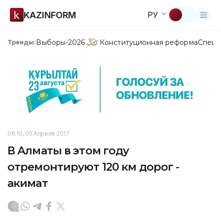
KAZINFORM
РУ
Выборы-2026
Конституционная реформа
Спецп
Тренды:
06:10, 05 Апреля 2017
В Алматы в этом году
отремонтируют 120 км дорог -
акимат