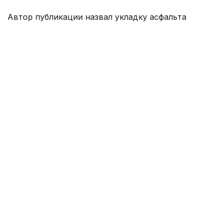
Автор публикации назвал укладку асфальта
«издевательством над местными жителями»,
однако выразил надежду, что заказчик обратит
внимание на ситуацию, а подрядная организация
устранит все выявленные недостатки.
Посмотреть эту публикацию в Instagram