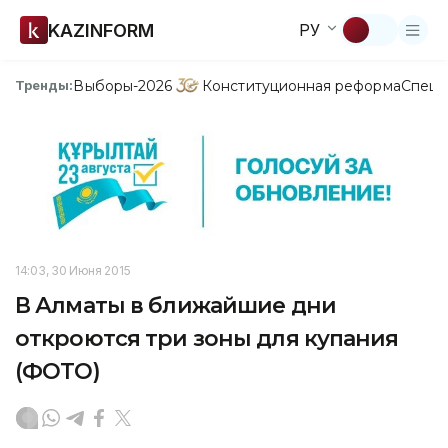
KAZINFORM
РУ
Выборы-2026
Конституционная реформа
Спецп
Тренды:
14:03, 30 Июня 2015
В Алматы в ближайшие дни
откроются три зоны для купания
(ФОТО)