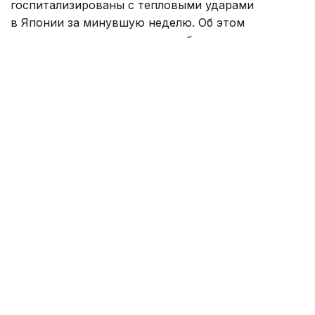
госпитализированы с тепловыми ударами
в Японии за минувшую неделю. Об этом
свидетельствуют данные, опубликованные
министерством по административным делам
и коммуникациям страны, которое курирует
работу спасательных служб.
По информации ведомства, с 27 июля
по 2 августа в больницы доставили 9 180 человек,
семь из них скончались. С начала мая, когда
власти начали публиковать еженедельную
статистику, число госпитализированных
превысило 52 тыс. человек, а количество умерших
достигло 79.
Самые высокие температуры в Японии
традиционно наблюдаются в июле и августе.
В последние недели в отдельных районах страны
воздух прогревался выше +40 °C.