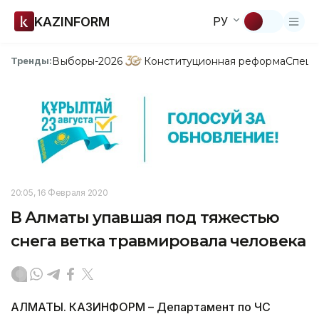
KAZINFORM
РУ
Выборы-2026
Конституционная реформа
Спецп
Тренды:
20:05, 16 Февраля 2020
В Алматы упавшая под тяжестью
снега ветка травмировала человека
АЛМАТЫ. КАЗИНФОРМ – Департамент по ЧС