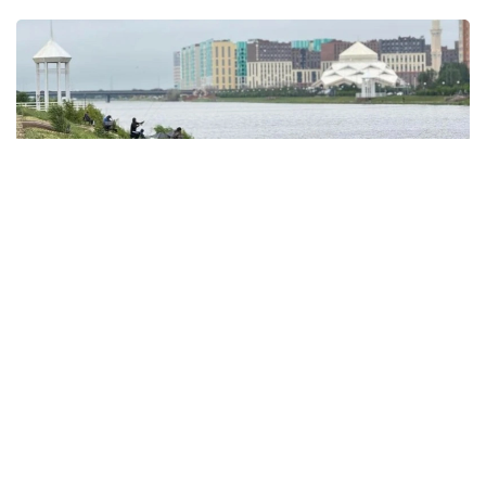
Фото: акимат Астаны
По данным ведомства, ребёнок по
неосторожности зацепил голову рыболовным
крючком. Находившиеся поблизости спасатели,
дежурившие на модульной капсуле, оперативно
оказали пострадавшему первую помощь до
прибытия бригады скорой медицинской помощи.