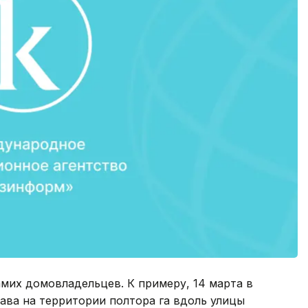
амих домовладельцев. К примеру, 14 марта в
рава на территории полтора га вдоль улицы