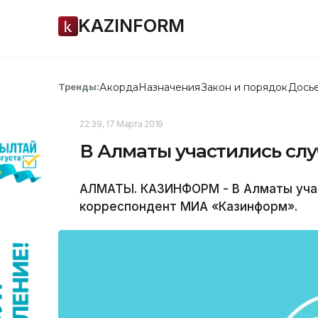
KAZINFORM
Акорда
Назначения
Закон и порядок
Дось
Тренды:
22:39, 17 Марта 2019
В Алматы участились слу
АЛМАТЫ. КАЗИНФОРМ - В Алматы учас
корреспондент МИА «Казинформ».