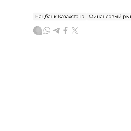
Нацбанк Казахстана
Финансовый ры
Диана Калманбаева
Автор
19:14, 06 Августа 2026
Этнокультурные объеди
принять активное участи
В Алматы представители этнокульту