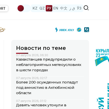
KZ
QZ
РУ
EN
中文
ق ز
ЎЗ
ORT
Новости по теме
07 августа 2026, 06:30
Казахстанцев предупредили о
неблагоприятных метеоусловиях
в шести городах
07 августа 2026, 02:17
Более 200 осужденных попадут
под амнистию в Актюбинской
области
07 августа 2026, 01:12
Девять человек утонули в