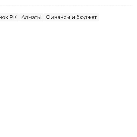
нок РК
Алматы
Финансы и бюджет
нения Алматы призвали
е в выборах
рных объединений выступили с единым