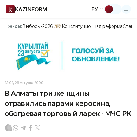
KAZINFORM
РУ
Выборы-2026
Конституционная реформа
Спецп
Тренды:
13:01, 28 Августа 2009
В Алматы три женщины
отравились парами керосина,
обогревая торговый ларек - МЧС РК