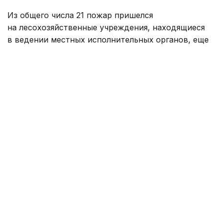
Из общего числа 21 пожар пришелся
на лесохозяйственные учреждения, находящиеся
в ведении местных исполнительных органов, еще
26 возгораний произошли на землях
государственного лесного фонда.
В Министерстве отметили, что очаги возгорания
своевременно выявляли благодаря наземному
патрулированию государственной лесной охраны,
авиационному мониторингу РГКП
«Казавиалесоохрана», а также системам раннего
обнаружения лесных пожаров.
Для оперативного реагирования к тушению
привлекали сотрудников государственной лесной
охраны, авиацию и авиапожарных десантников
«Казавиалесоохраны». Также задействовали
необходимую пожарную технику и другие силы.