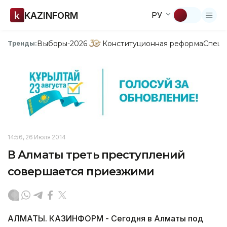
KAZINFORM
РУ
Выборы-2026
Конституционная реформа
Спецп
Тренды:
14:56, 26 Июля 2014
В Алматы треть преступлений
совершается приезжими
АЛМАТЫ. КАЗИНФОРМ - Сегодня в Алматы под