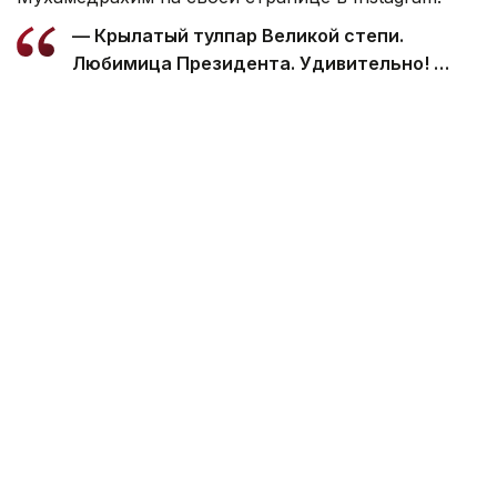
— Крылатый тулпар Великой степи.
Любимица Президента. Удивительно! …
Мне выпала честь первым снять в поле
лошадь нашего Президента, — подписал
автор видео.
Посмотреть эту публикацию в Instagram