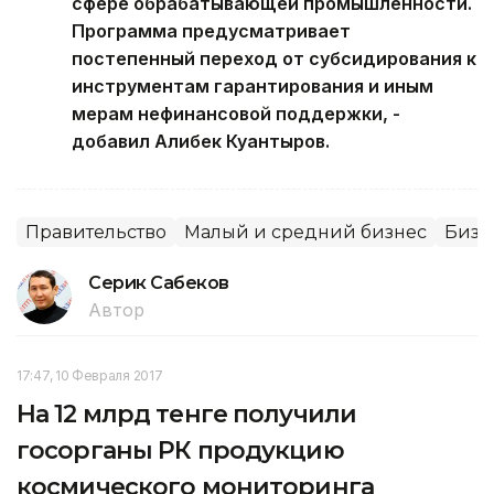
сфере обрабатывающей промышленности.
Программа предусматривает
постепенный переход от субсидирования к
инструментам гарантирования и иным
мерам нефинансовой поддержки, -
добавил Алибек Куантыров.
Правительство
Малый и средний бизнес
Бизн
Серик Сабеков
Автор
17:47, 10 Февраля 2017
На 12 млрд тенге получили
госорганы РК продукцию
космического мониторинга