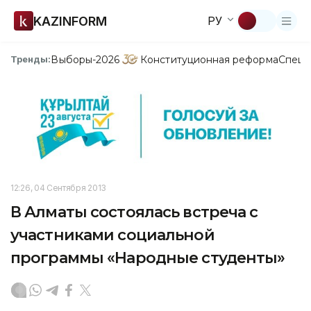
KAZINFORM
РУ
Выборы-2026
Конституционная реформа
Спецп
Тренды:
12:26, 04 Сентября 2013
В Алматы состоялась встреча с
участниками социальной
программы «Народные студенты»