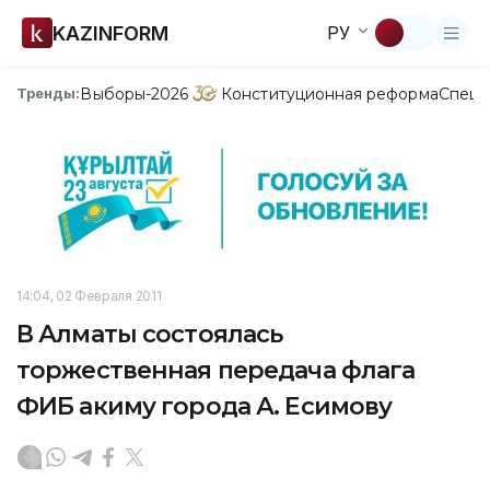
KAZINFORM
РУ
Выборы-2026
Конституционная реформа
Спецп
Тренды:
14:04, 02 Февраля 2011
В Алматы состоялась
торжественная передача флага
ФИБ акиму города А. Есимову