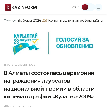
KAZINFORM
РУ
Выборы-2026
Конституционная реформа
Спецп
Тренды:
18:57, 21 Декабря 2009
В Алматы состоялась церемония
награждения лауреатов
национальной премии в области
кинематографии «Кулагер-2009»