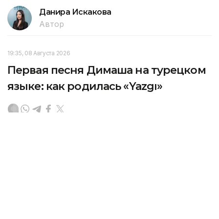
Данира Искакова
Автор
19:35, 08 Августа 2026
Первая песня Димаша на турецком
языке: как родилась «Yazgı»
Димаш Кудайберген представил новую
композицию «Yazgı» — первую авторскую песню
певца на турецком языке, передает Kazinform
со ссылкой на
dimashnews.com.