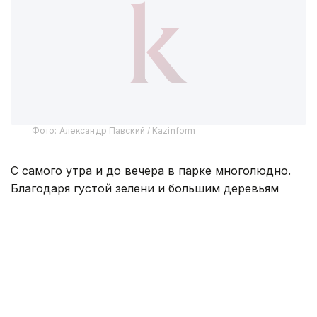
Фото: Александр Павский / Kazinform
С самого утра и до вечера в парке многолюдно.
Благодаря густой зелени и большим деревьям
здесь прохладнее, чем на городских улицах.
Можно укрыться от палящего солнца, неспешно
прогуляться по тенистым аллеям, отдохнуть у
воды или провести время с семьей. Пока одни
неспешно прогуливаются, другие устраивают
пикники или просто катаются на велосипедах и
самокатах.