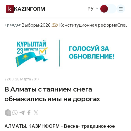
KAZINFORM
РУ
Выборы-2026
Конституционная реформа
Спецп
Тренды:
22:00, 28 Марта 2017
В Алматы с таянием снега
обнажились ямы на дорогах
АЛМАТЫ. КАЗИНФОРМ - Весна- традиционное