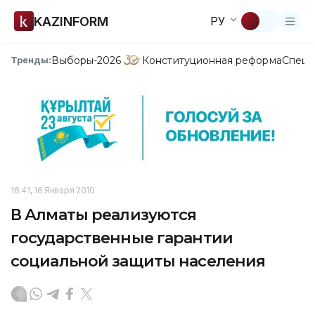
KAZINFORM
РУ
Выборы-2026
Конституционная реформа
Спецп
Тренды:
16:41, 16 Января 2010
В Алматы реализуются
государственные гарантии
социальной защиты населения