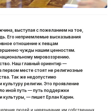
жчина, выступая с пожеланием на тое,
дь. Его неприемлемые высказывания
тивное отношение к певцам
вершенно чужды нашим ценностям.
 национальному мировоззрению.
ство. Наш главный ориентир —
на первом месте стоят не религиозные
ства. Так же недопустимо
и культуру религии. Это проявление
ло иной путь — путь поддержки
 и культуры, — пишет Ерлан Карин.
деление людей и навязывание им собственных