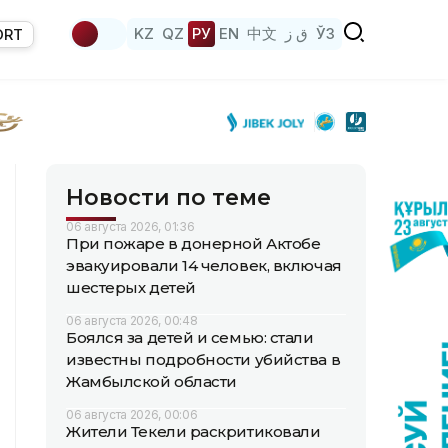
KZ
QZ
РУ
EN
中文
ق ز
ЎЗ
ORT
Новости по теме
06 августа 2026, 01:36
При пожаре в донерной Актобе
эвакуировали 14 человек, включая
шестерых детей
06 августа 2026, 00:48
Боялся за детей и семью: стали
известны подробности убийства в
Жамбылской области
06 августа 2026, 00:06
Жители Текели раскритиковали