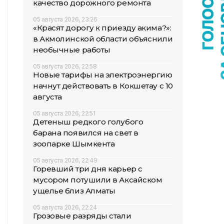
качество дорожного ремонта
05 августа 2026, 23:26
«Красят дорогу к приезду акима?»:
в Акмолинской области объяснили
необычные работы
05 августа 2026, 22:58
Новые тарифы на электроэнергию
начнут действовать в Кокшетау с 10
августа
05 августа 2026, 22:51
Детеныш редкого голубого
барана появился на свет в
зоопарке Шымкента
05 августа 2026, 22:49
Горевший три дня карьер с
мусором потушили в Аксайском
ущелье близ Алматы
05 августа 2026, 22:24
Грозовые разряды стали