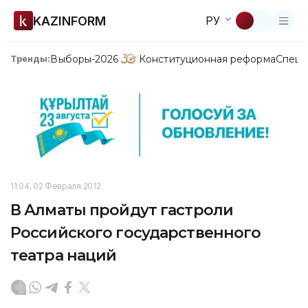
KAZINFORM
РУ
Выборы-2026
Конституционная реформа
Спецп
Тренды:
11:04, 02 Февраля 2012
В Алматы пройдут гастроли
Российского государственного
театра наций