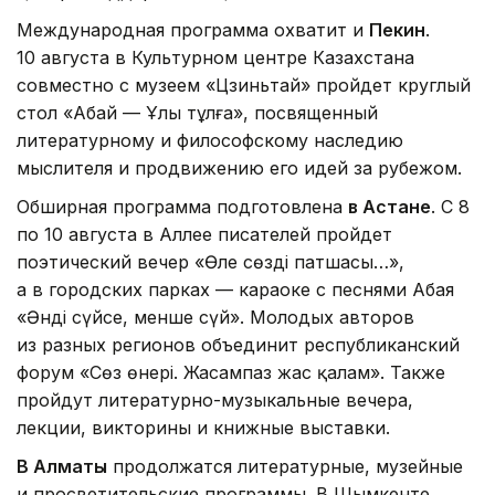
Международная программа охватит и
Пекин
.
10 августа в Культурном центре Казахстана
совместно с музеем «Цзиньтай» пройдет круглый
стол «Абай — Ұлы тұлға», посвященный
литературному и философскому наследию
мыслителя и продвижению его идей за рубежом.
Обширная программа подготовлена
в Астане
. С 8
по 10 августа в Аллее писателей пройдет
поэтический вечер «Өлең сөздің патшасы…»,
а в городских парках — караоке с песнями Абая
«Әнді сүйсең, менше сүй». Молодых авторов
из разных регионов объединит республиканский
форум «Сөз өнері. Жасампаз жас қалам». Также
пройдут литературно-музыкальные вечера,
лекции, викторины и книжные выставки.
В Алматы
продолжатся литературные, музейные
и просветительские программы. В Шымкенте