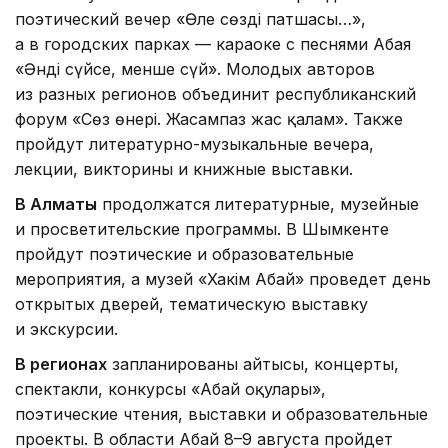
поэтический вечер «Өлең сөздің патшасы…»,
а в городских парках — караоке с песнями Абая
«Әнді сүйсең, менше сүй». Молодых авторов
из разных регионов объединит республиканский
форум «Сөз өнері. Жасампаз жас қалам». Также
пройдут литературно-музыкальные вечера,
лекции, викторины и книжные выставки.
В Алматы
продолжатся литературные, музейные
и просветительские программы. В Шымкенте
пройдут поэтические и образовательные
мероприятия, а музей «Хакім Абай» проведет день
открытых дверей, тематическую выставку
и экскурсии.
В регионах
запланированы айтысы, концерты,
спектакли, конкурсы «Абай оқулары»,
поэтические чтения, выставки и образовательные
проекты. В области Абай 8–9 августа пройдет