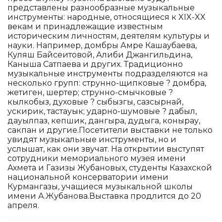
представлены разнообразные музыкальные
инструменты: народные, относящиеся к XIX-XX
векам и принадлежащие известным
историческим личностям, деятелям культуры и
науки. Например, домбры Амре Кашаубаева,
Куляш Байсеитовой, Алиби Джангильдина,
Каныша Сатпаева и других. Традиционно
музыкальные инструменты подразделяются на
несколько групп: струнно-щипковые ? домбра,
жетиген, шертер; струнно-смычковые ?
кылкобыз, духовые ? сыбызгы, сазсырнай,
ускирик, тастауык; ударно-шумовые ? дабыл,
дауылпаз, кепшик, дангыра, дудыга, конырау,
сакпан и другие.Посетители выставки не только
увидят музыкальные инструменты, но и
услышат, как они звучат. На открытии выступят
сотрудники мемориального музея имени
Ахмета и Газизы Жубановых, студенты Казахской
национальной консерватории имени
Курмангазы, учащиеся музыкальной школы
имени А.Жубанова.Выставка продлится до 20
апреля.