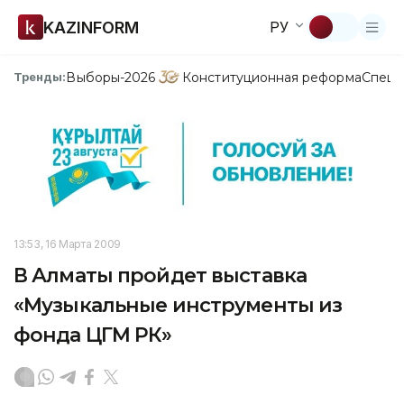
KAZINFORM
РУ
Выборы-2026
Конституционная реформа
Спецп
Тренды:
13:53, 16 Марта 2009
В Алматы пройдет выставка
«Музыкальные инструменты из
фонда ЦГМ РК»