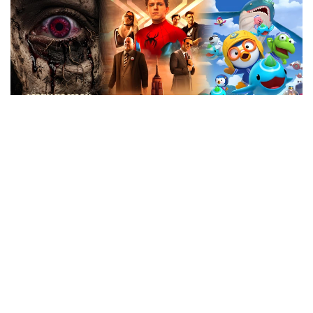
Коллаж: Kazinform / ИИ
«Человек-паук: Новый день»
Новая часть франшизы Marvel «Человек-паук:
Новый день» станет четвертым сольным фильмом
о Питере Паркере с Томом Холландом в главной
роли. Картина расскажет о новом этапе жизни
знаменитого супергероя.