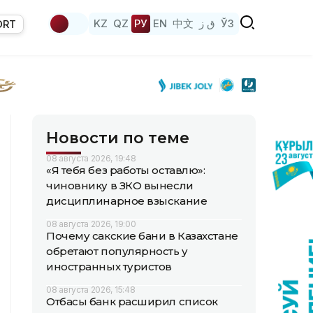
KZ
QZ
РУ
EN
中文
ق ز
ЎЗ
ORT
Новости по теме
08 августа 2026, 19:48
«Я тебя без работы оставлю»:
чиновнику в ЗКО вынесли
дисциплинарное взыскание
08 августа 2026, 19:00
Почему сакские бани в Казахстане
обретают популярность у
иностранных туристов
08 августа 2026, 15:48
Отбасы банк расширил список