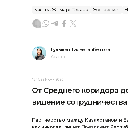
Касым-Жомарт Токаев
Журналист
Н
Гульжан Тасмаганбетова
Автор
18:11, 22 Июня 2026
От Среднего коридора до
видение сотрудничества 
Партнерство между Казахстаном и Е
как никогда, пишет Президент Респу