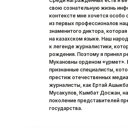
Среди награжденных есть и ве
свою сознательную жизнь инф
контексте мне хочется особо
из первых профессионалов на
знаменитого диктора, которая
на казахском языке. Наш наро
к легенде журналистики, кото
рождения. Поэтому я принял р
Мукановны орденом «Құрмет». 
признанные специалисты, кот
престиж отечественных медиа.
журналисты, как Ертай Ашыкба
Мусакулов, Кымбат Досжан, н
поколение представителей пр
государства.