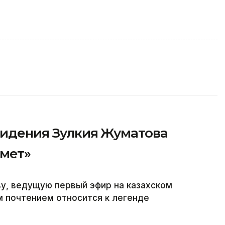
видения Зулкия Жуматова
рмет»
у, ведущую первый эфир на казахском
м почтением относится к легенде