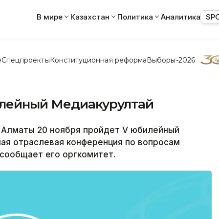
В мире
Казахстан
Политика
Аналитика
SP
е
Спецпроекты
Конституционная реформа
Выборы-2026
илейный Медиакурултай
 Алматы 20 ноября пройдет V юбилейный
ная отраслевая конференция по вопросам
 сообщает его оргкомитет.