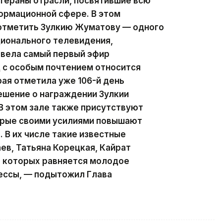
тераны отрасли, посвятившие всю
ормационной сфере. В этом
 отметить Зулкию Жуматову — одного
ционального телевидения,
 вела самый первый эфир
д с особым почтением относится
рая отметила уже 106-й день
ешение о награждении Зулкии
В этом зале также присутствуют
орые своими усилиями повышают
 В их числе такие известные
ев, Татьяна Корецкая, Кайрат
а которых равняется молодое
ессы, — подытожил Глава