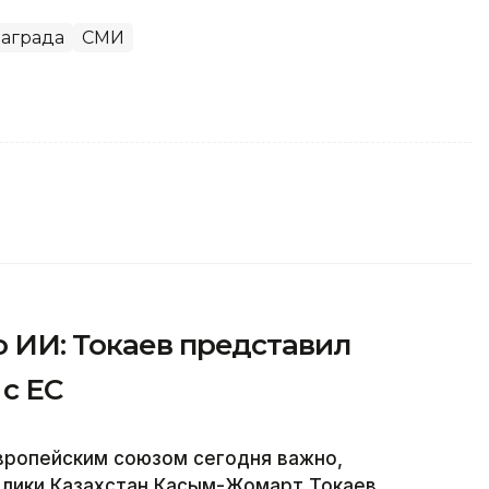
аграда
СМИ
 ИИ: Токаев представил
с ЕС
вропейским союзом сегодня важно,
блики Казахстан Касым-Жомарт Токаев