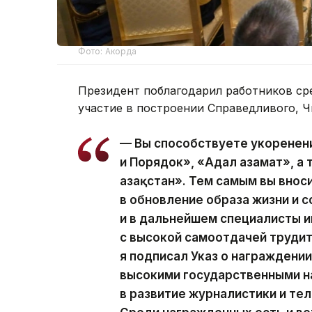
Фото: Акорда
Президент поблагодарил работников ср
участие в построении Справедливого, Ч
— Вы способствуете укоренен
и Порядок», «Адал азамат», а
Қазақстан». Тем самым вы вно
в обновление образа жизни и с
и в дальнейшем специалисты
с высокой самоотдачей трудит
я подписал Указ о награжден
высокими государственными н
в развитие журналистики и те