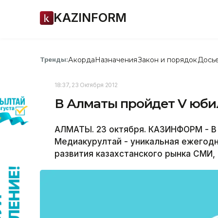
KAZINFORM
Акорда
Назначения
Закон и порядок
Дось
Тренды:
18:37, 23 Октября 2012
В Алматы пройдет V юб
АЛМАТЫ. 23 октября. КАЗИНФОРМ - В
Медиакурултай - уникальная ежегод
развития казахстанского рынка СМИ,