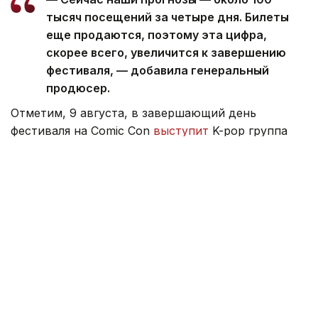
тысяч посещений за четыре дня. Билеты
еще продаются, поэтому эта цифра,
скорее всего, увеличится к завершению
фестиваля, — добавила генеральный
продюсер.
Отметим, 9 августа, в завершающий день
фестиваля на Comic Con
выступит
K-pop группа
Kandis, получившая широкую известность в
Казахстане благодаря участию в международном
телевизионном вокальном конкурсе Silk Way Star.
Культура
Современная культура
Астана
Моло
Адиль Нуртазин
Автор