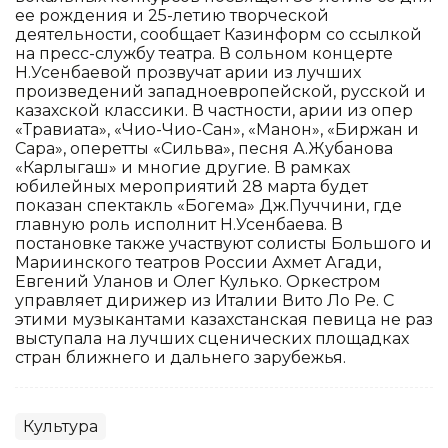
ее рождения и 25-летию творческой
деятельности, сообщает Казинформ со ссылкой
на пресс-службу театра. В сольном концерте
Н.Усенбаевой прозвучат арии из лучших
произведений западноевропейской, русской и
казахской классики. В частности, арии из опер
«Травиата», «Чио-Чио-Сан», «Манон», «Биржан и
Сара», оперетты «Сильва», песня А.Жубанова
«Карлыгаш» и многие другие. В рамках
юбилейных мероприятий 28 марта будет
показан спектакль «Богема» Дж.Пуччини, где
главную роль исполнит Н.Усенбаева. В
постановке также участвуют солисты Большого и
Мариинского театров России Ахмет Агади,
Евгений Уланов и Олег Кулько. Оркестром
управляет дирижер из Италии Вито Ло Ре. С
этими музыкантами казахстанская певица не раз
выступала на лучших сценических площадках
стран ближнего и дальнего зарубежья.
Культура