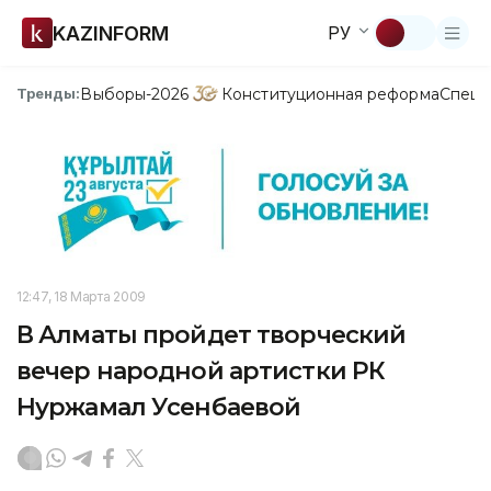
KAZINFORM
РУ
Выборы-2026
Конституционная реформа
Спецп
Тренды:
12:47, 18 Марта 2009
В Алматы пройдет творческий
вечер народной артистки РК
Нуржамал Усенбаевой