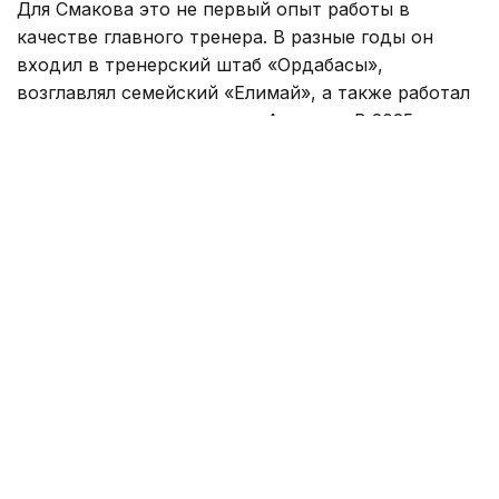
Для Смакова это не первый опыт работы в
качестве главного тренера. В разные годы он
входил в тренерский штаб «Ордабасы»,
возглавлял семейский «Елимай», а также работал
техническим директором «Астаны». В 2025 году
специалист руководил «Жетысу».
Под руководством Смакова «Елимай» добился
повышения в Премьер-лигу. После этого
специалист продолжил работу в «Астане» на
должности технического директора, а затем
возглавил «Жетысу».
Самат Смаков хорошо известен казахстанским
болельщикам и как футболист. За национальную
сборную Казахстана он провел 76 матчей. В
составе клубов становился чемпионом страны
шесть раз, а также четырежды признавался
лучшим футболистом Казахстана.