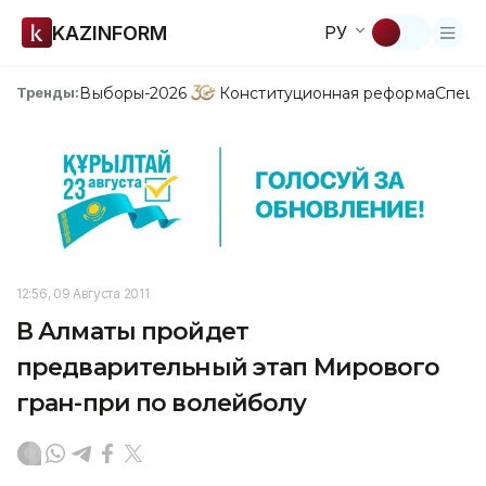
KAZINFORM
РУ
Выборы-2026
Конституционная реформа
Спецп
Тренды:
12:56, 09 Августа 2011
В Алматы пройдет
предварительный этап Мирового
гран-при по волейболу