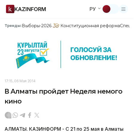
KAZINFORM
РУ
Выборы-2026
Конституционная реформа
Спецп
Тренды:
17:15, 06 Мая 2014
В Алматы пройдет Неделя немого
кино
АЛМАТЫ. КАЗИНФОРМ - С 21 по 25 мая в Алматы