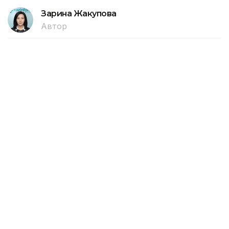
Зарина Жакупова
Автор
20:53, 24 Июля 2026
«Золотого человека» и древние
артефакты Казахстана представили
в Китае
В Музее провинции Чжэцзян в городе Ханчжоу
открылась выставка «Культура кочевников
Великой степи», подготовленная Национальным
центральным музеем Республики Казахстан.
В экспозиции представлены 279 уникальных
археологических артефактов, рассказывающих