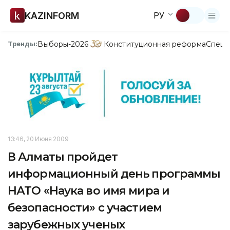
KAZINFORM
РУ
Выборы-2026
Конституционная реформа
Спецп
Тренды:
13:46, 20 Июня 2009
В Алматы пройдет
информационный день программы
НАТО «Наука во имя мира и
безопасности» с участием
зарубежных ученых