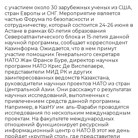
с участием около 30 зарубежных ученых из США,
стран Европы и СНГ. Мероприятие является
частью Форума по безопасности и
сотрудничеству, который состоится 24-26 июня в
Астане в рамках 60-летия образования
Североатлантического блока и 15-летия данной
научной программы, сообщает корреспондент
Казинформа. Ожидается, что в нем примут
участие помощник Генерального секретаря
НАТО Жан Франсе Буре, директор научных
программ НАТО Крис Де Виспелаере,
представители МИД РК и других
заинтересованных ведомств Казахстана,
руководители научных проектов НАТО из стран
Центральной Азии. Они расскажут о результатах
научных исследований, выполненных с
привлечением средств данной программы.
Например, в КазНУ им. аль-Фараби проводятся
исследования по нескольким международным
проектам. На факультете международных
отношений функционирует ресурсный
информационный центр о НАТО.В этот же день
пройдет «круглый стол», где представители