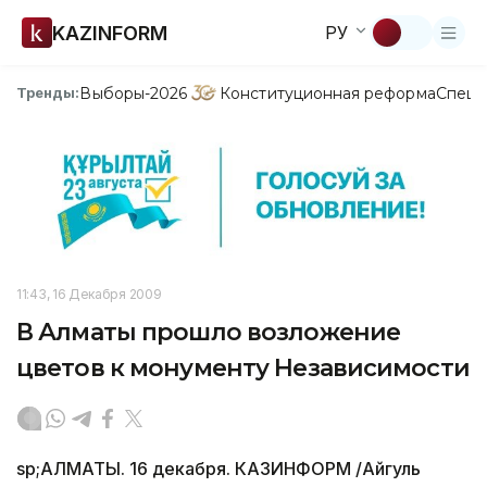
KAZINFORM
РУ
Выборы-2026
Конституционная реформа
Спецп
Тренды:
11:43, 16 Декабря 2009
В Алматы прошло возложение
цветов к монументу Независимости
sp;АЛМАТЫ. 16 декабря. КАЗИНФОРМ /Айгуль