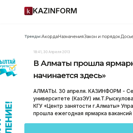
KAZINFORM
Акорда
Назначения
Закон и порядок
Дось
Тренды:
18:41, 30 Апреля 2013
В Алматы прошла ярмарк
начинается здесь»
АЛМАТЫ. 30 апреля. КАЗИНФОРМ - Се
университете (КазЭУ) им.Т.Рыскулов
КГУ «Центр занятости г.Алматы» Упр
прошла ежегодная ярмарка вакансий 