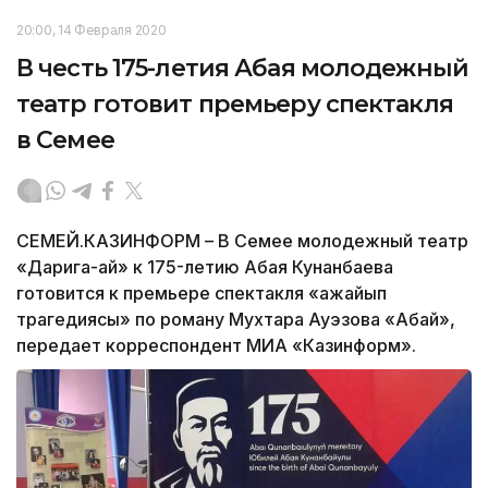
20:00, 14 Февраля 2020
В честь 175-летия Абая молодежный
театр готовит премьеру спектакля
в Семее
СЕМЕЙ.КАЗИНФОРМ – В Семее молодежный театр
«Дарига-ай» к 175-летию Абая Кунанбаева
готовится к премьере спектакля «Ғажайып
трагедиясы» по роману Мухтара Ауэзова «Абай»,
передает корреспондент МИА «Казинформ».