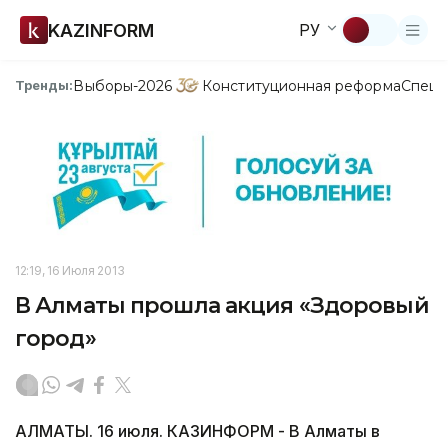
KAZINFORM
РУ
Выборы-2026
Конституционная реформа
Спецп
Тренды:
12:19, 16 Июля 2013
В Алматы прошла акция «Здоровый
город»
АЛМАТЫ. 16 июля. КАЗИНФОРМ - В Алматы в