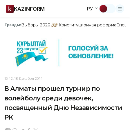
KAZINFORM
РУ
Выборы-2026
Конституционная реформа
Спецп
Тренды:
15:42, 18 Декабря 2014
В Алматы прошел турнир по
волейболу среди девочек,
посвященный Дню Независимости
РК