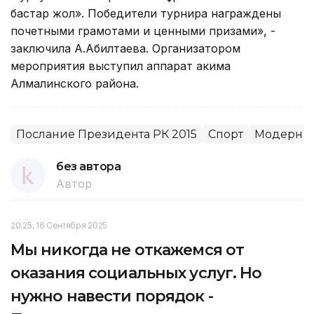
бастар жол». Победители турнира награждены
почетными грамотами и ценными призами», -
заключила А.Абилтаева. Организатором
мероприятия выступил аппарат акима
Алмалинского района.
Послание Президента РК 2015
Спорт
Модерниз
без автора
Автор
20:25, 16 Сентября 2025
Мы никогда не откажемся от
оказания социальных услуг. Но
нужно навести порядок -