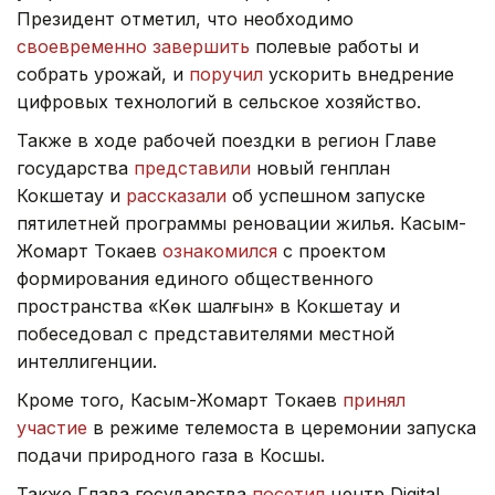
Президент отметил, что необходимо
своевременно завершить
полевые работы и
собрать урожай, и
поручил
ускорить внедрение
цифровых технологий в сельское хозяйство.
Также в ходе рабочей поездки в регион Главе
государства
представили
новый генплан
Кокшетау и
рассказали
об успешном запуске
пятилетней программы реновации жилья. Касым-
Жомарт Токаев
ознакомился
с проектом
формирования единого общественного
пространства «Көк шалғын» в Кокшетау и
побеседовал с представителями местной
интеллигенции.
Кроме того, Касым-Жомарт Токаев
принял
участие
в режиме телемоста в церемонии запуска
подачи природного газа в Косшы.
Также Глава государства
посетил
центр Digital